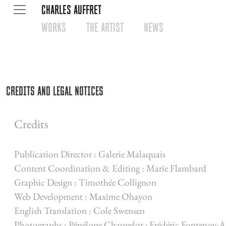
CHARLES AUFFRET
WORKS
THE ARTIST
NEWS
Credits and Legal Notices
Credits
Publication Director : Galerie Malaquais
Content Coordination & Editing : Marie Flambard
Graphic Design : Timothée Collignon
Web Development : Maxime Ohayon
English Translation : Cole Swensen
Photographs : Pénélope Chauvelot ; Frédéric Fontenoy-A