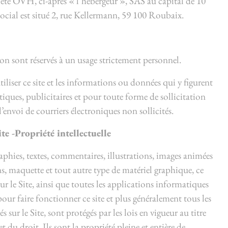
ciété OVH, ci-après « l’hébergeur », SAS au capital de 10
social est situé 2, rue Kellermann, 59 100 Roubaix.
tion sont réservés à un usage strictement personnel.
iliser ce site et les informations ou données qui y figurent
tiques, publicitaires et pour toute forme de sollicitation
nvoi de courriers électroniques non sollicités.
te -Propriété intellectuelle
phies, textes, commentaires, illustrations, images animées
s, maquette et tout autre type de matériel graphique, ce
sur le Site, ainsi que toutes les applications informatiques
pour faire fonctionner ce site et plus généralement tous les
s sur le Site, sont protégés par les lois en vigueur au titre
et du droit. Ils sont la propriété pleine et entière de